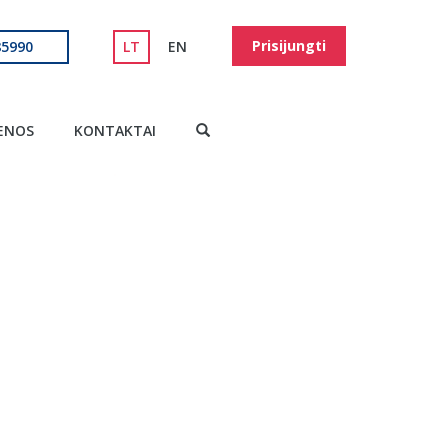
Prisijungti
85990
LT
EN
ENOS
KONTAKTAI