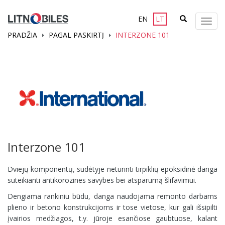
EN
LT
Meni
PRADŽIA
PAGAL PASKIRTĮ
INTERZONE 101
Interzone 101
Dviejų komponentų, sudėtyje neturinti tirpiklių epoksidinė danga
suteikianti antikorozines savybes bei atsparumą šlifavimui.
Dengiama rankiniu būdu, danga naudojama remonto darbams
plieno ir betono konstrukcijoms ir tose vietose, kur gali išsipilti
įvairios medžiagos, t.y. jūroje esančiose gaubtuose, kalant