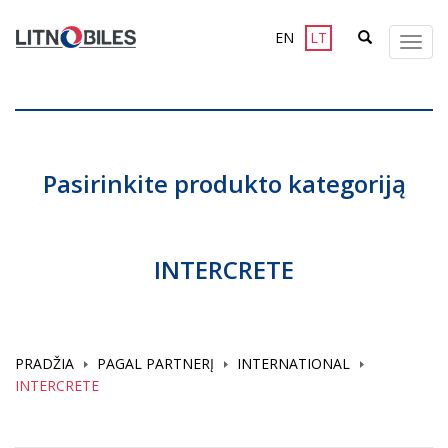
EN
LT
Meni
Pasirinkite produkto kategoriją
INTERCRETE
PRADŽIA
PAGAL PARTNERĮ
INTERNATIONAL
INTERCRETE